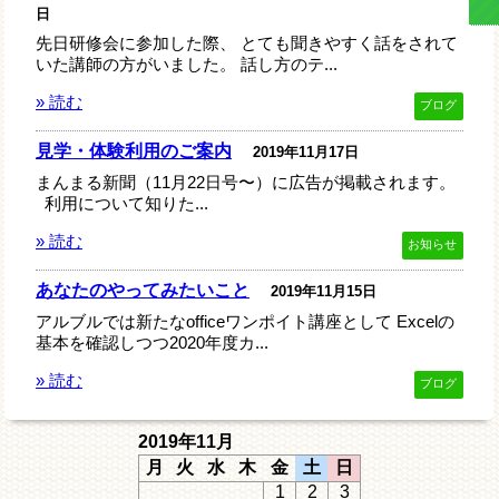
日
先日研修会に参加した際、 とても聞きやすく話をされて
いた講師の方がいました。 話し方のテ...
» 読む
ブログ
見学・体験利用のご案内
2019年11月17日
まんまる新聞（11月22日号〜）に広告が掲載されます。
利用について知りた...
» 読む
お知らせ
あなたのやってみたいこと
2019年11月15日
アルブルでは新たなofficeワンポイト講座として Excelの
基本を確認しつつ2020年度カ...
» 読む
ブログ
2019年11月
月
火
水
木
金
土
日
1
2
3